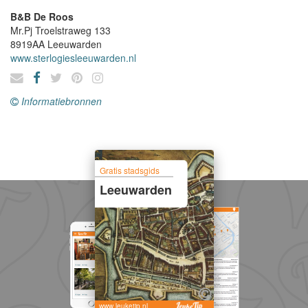
B&B De Roos
Mr.Pj Troelstraweg 133
8919AA
Leeuwarden
www.sterlogiesleeuwarden.nl
Informatiebronnen
Gratis stadsgids
Leeuwarden
www.leuketip.nl