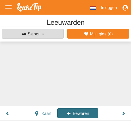
Inloggen
Toggle
navigation
Leeuwarden
Slapen
Mijn gids (
0
)
Kaart
Bewaren