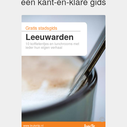
een kant-en-klare gids
Gratis stadsgids
Leeuwarden
10 koffietentjes en lunchrooms met
ieder hun eigen verhaal
www.leuketip.nl