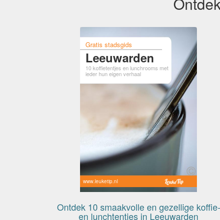
Ontdek
Gratis stadsgids
Leeuwarden
10 koffietentjes en lunchrooms met
ieder hun eigen verhaal
www.leuketip.nl
Ontdek 10 smaakvolle en gezellige koffie
en lunchtentjes in Leeuwarden