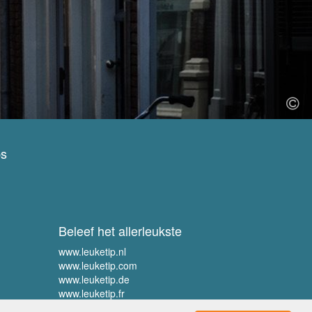
ps
Beleef het allerleukste
www.leuketip.nl
www.leuketip.com
www.leuketip.de
www.leuketip.fr