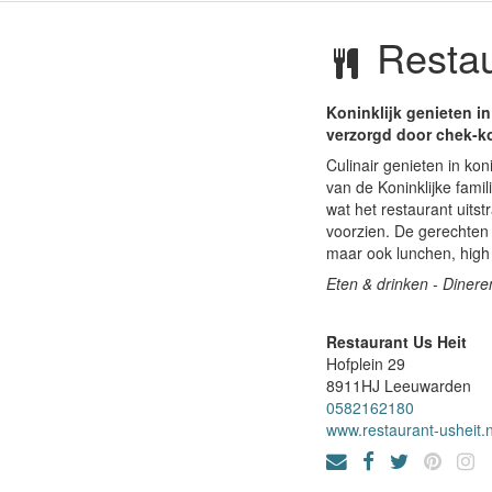
Restau
Koninklijk genieten in
verzorgd door chek-k
Culinair genieten in kon
van de Koninklijke famil
wat het restaurant uitst
voorzien. De gerechten 
maar ook lunchen, high 
Eten & drinken - Dinere
Restaurant Us Heit
Hofplein 29
8911HJ
Leeuwarden
0582162180
www.restaurant-usheit.n