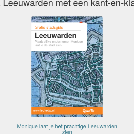
 Leeuwarden met een kant-en-kla
Gratis stadsgids
Leeuwarden
Plaatselijke ondernemer Monique
laat je de stad zien
www.leuketip.nl
-
Monique laat je het prachtige Leeuwarden
zien