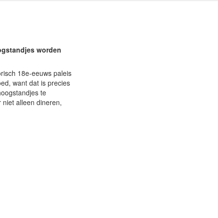
hoogstandjes worden
storisch 18e-eeuws paleis
oed, want dat is precies
 hoogstandjes te
niet alleen dineren,