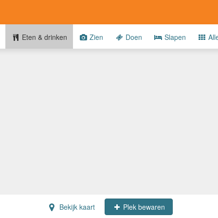
Eten & drinken
Zien
Doen
Slapen
All
Bekijk kaart
Plek bewaren