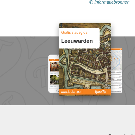
Informatiebronnen
Gratis stadsgids
Leeuwarden
www.leuketip.nl