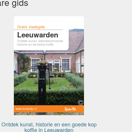
re gids
Gratis stadsgids
Leeuwarden
Ontdek kunst, adembenemende
historie en de beste koffie
www.leuketip.nl
Ontdek kunst, historie en een goede kop
koffie in Leeuwarden