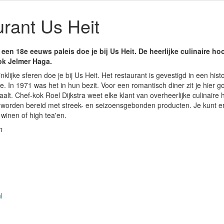
rant Us Heit
 een 18e eeuws paleis doe je bij Us Heit. De heerlijke culinaire 
ok Jelmer Haga.
inklijke sferen doe je bij Us Heit. Het restaurant is gevestigd in een hi
ie. In 1971 was het in hun bezit. Voor een romantisch diner zit je hier g
raalt. Chef-kok Roel Dijkstra weet elke klant van overheerlijke culinaire
worden bereid met streek- en seizoensgebonden producten. Je kunt er 
winen of high tea'en.
n
l