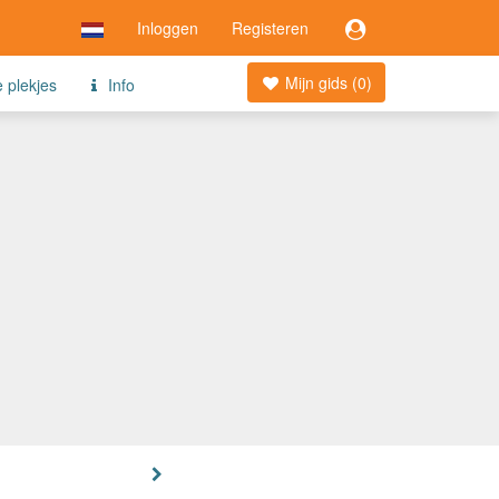
Inloggen
Registeren
Mijn gids (
0
)
e plekjes
Info