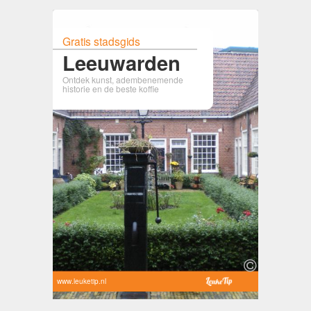
Gratis stadsgids
Leeuwarden
Ontdek kunst, adembenemende
historie en de beste koffie
www.leuketip.nl