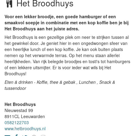
Het Broodhuys
Voor een lekker broodje, een goede hamburger of een
smaakvol soepje in combinatie met een kop koffie ben je bij
Het Broodhuys aan het juiste adres.
Het Broodhuys is een gezellige plek om neer te strijken tussen al
het gewinkel door. Je geniet hier in een ongedwongen sfeer van
een heerlijke lunch of een kop koffie. Je kan ook buiten plaats
nemen op het verwarmde terras. Op het menu staan allerlei
heerlijkheden. Van rijk belegde broodjes en tosti's tot hamburgers
of een lekkere uitsmijter. Er is voor ieder wat wils bij Het
Broodhuys!
Eten & drinken - Koffie, thee & gebak , Lunchen , Snack &
tussendoor
Het Broodhuys
Nieuwestad 99
8911CL
Leeuwarden
0582122703
www.hetbroodhuys.nl