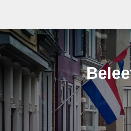
Belee