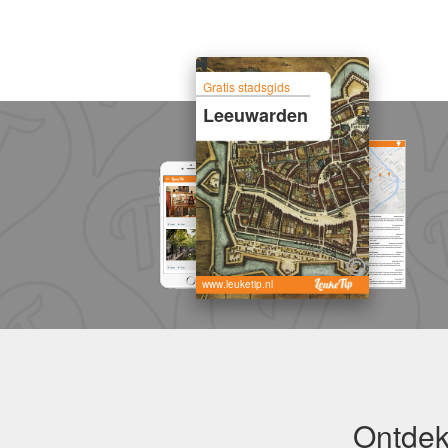
Gratis stadsgids
Leeuwarden
www.leuketip.nl
Ontdek