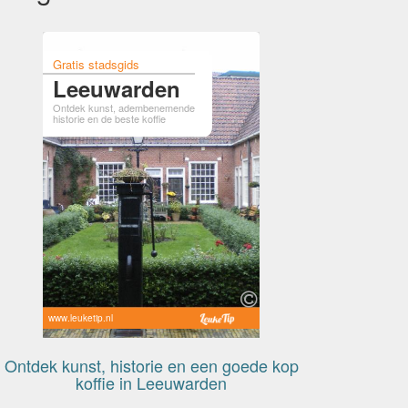
Gratis stadsgids
Leeuwarden
Ontdek kunst, adembenemende
historie en de beste koffie
www.leuketip.nl
Ontdek kunst, historie en een goede kop
koffie in Leeuwarden