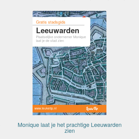
Gratis stadsgids
Leeuwarden
Plaatselijke ondernemer Monique
laat je de stad zien
www.leuketip.nl
-
Monique laat je het prachtige Leeuwarden
zien