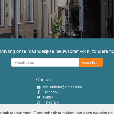
ntvang onze maandelijkse nieuwsbrief vol bijzondere ti
Inschrijven
Contact
info.leuketip@gmail.com
Facebook
Twitter
Instagram
Pinterest
mak te vergroten. Door gebruik te maken van deze website ga