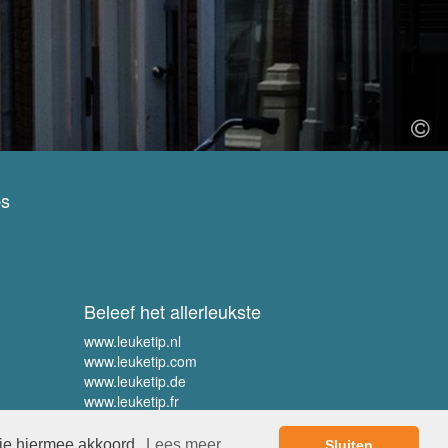
ps
Beleef het allerleukste
www.leuketip.nl
www.leuketip.com
www.leuketip.de
www.leuketip.fr
 je hiermee akkoord.
Lees meer
Sluiten