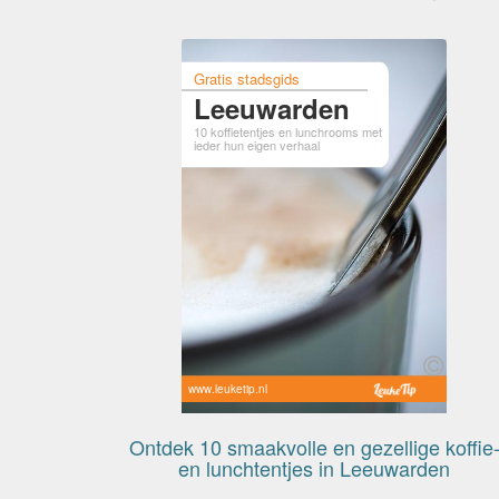
Gratis stadsgids
Leeuwarden
10 koffietentjes en lunchrooms met
ieder hun eigen verhaal
www.leuketip.nl
Ontdek 10 smaakvolle en gezellige koffie
en lunchtentjes in Leeuwarden