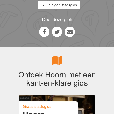
Je eigen stadsgids
Deel deze plek
Ontdek Hoorn met een
kant-en-klare gids
Gratis stadsgids
Hoorn