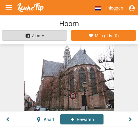
Inloggen
Toggle
navigation
Hoorn
Zien
Mijn gids (
0
)
Kaart
Bewaren