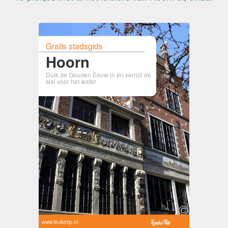
Gratis stadsgids
Hoorn
Duik de Gouden Eeuw in en verruil de
wal voor het water
www.leuketip.nl