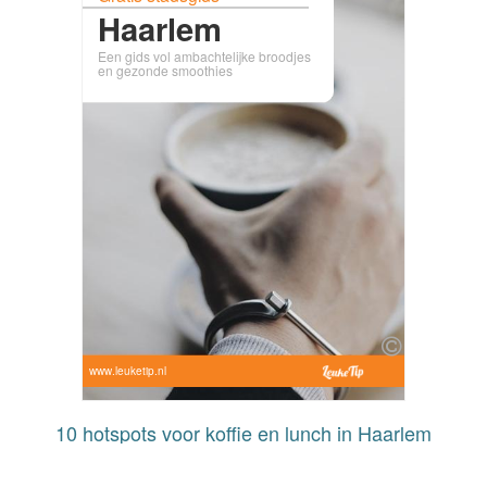
Haarlem
Een gids vol ambachtelijke broodjes
en gezonde smoothies
www.leuketip.nl
10 hotspots voor koffie en lunch in Haarlem