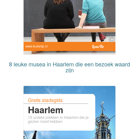
www.leuketip.nl
8 leuke musea in Haarlem die een bezoek waard
zijn
Gratis stadsgids
Haarlem
15 unieke plekken in Haarlem die je
gezien moet hebben