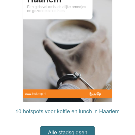
Een gids vol ambachtelijke broodjes
en gezonde smoothies
www.leuketip.nl
10 hotspots voor koffie en lunch in Haarlem
Alle stadsgidsen