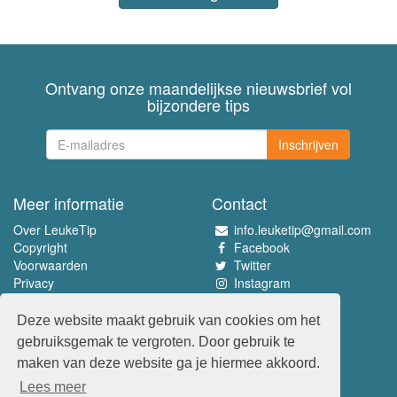
Ontvang onze maandelijkse nieuwsbrief vol
bijzondere tips
Inschrijven
Meer informatie
Contact
Over LeukeTip
info.leuketip@gmail.com
Copyright
Facebook
Voorwaarden
Twitter
Privacy
Instagram
Pinterest
Deze website maakt gebruik van cookies om het
Beleef het allerleukste
gebruiksgemak te vergroten. Door gebruik te
www.leuketip.nl
maken van deze website ga je hiermee akkoord.
www.leuketip.com
Lees meer
www.leuketip.de