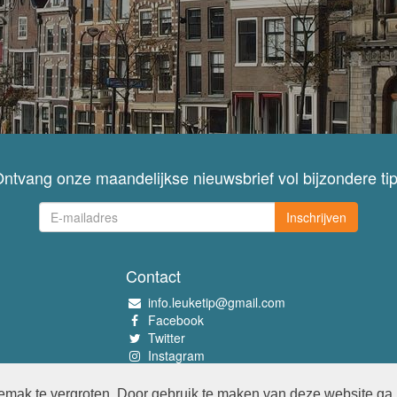
ntvang onze maandelijkse nieuwsbrief vol bijzondere ti
Inschrijven
Contact
info.leuketip@gmail.com
Facebook
Twitter
Instagram
Pinterest
mak te vergroten. Door gebruik te maken van deze website ga