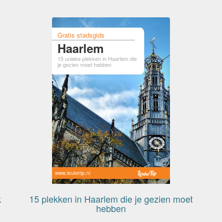
Gratis stadsgids
Haarlem
15 unieke plekken in Haarlem die
je gezien moet hebben
www.leuketip.nl
k
15 plekken in Haarlem die je gezien moet
hebben