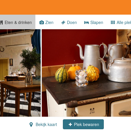
Eten & drinken
Zien
Doen
Slapen
Alle ple
Bekijk kaart
Plek bewaren