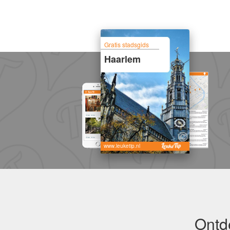
Gratis stadsgids
Haarlem
www.leuketip.nl
Ontd