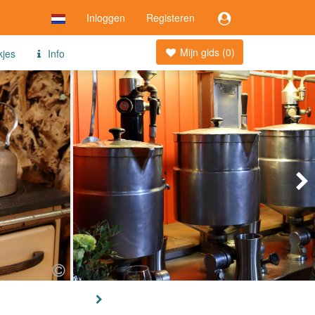
Inloggen
Registeren
Mijn gids (
0
)
kjes
Info