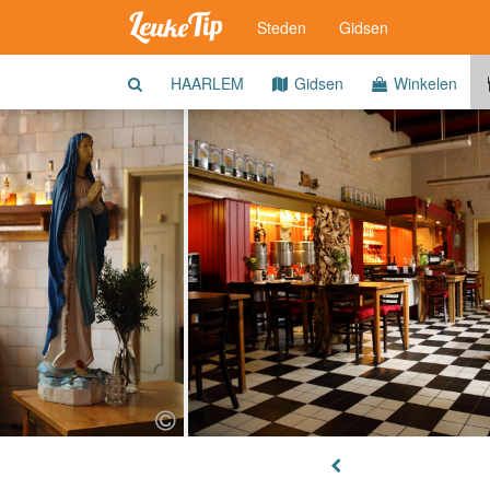
Steden
Gidsen
HAARLEM
Gidsen
Winkelen