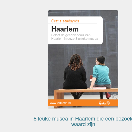
Gratis stadsgids
Haarlem
Beleef de geschiedenis van
Haarlem in deze 8 unieke musea
www.leuketip.nl
8 leuke musea in Haarlem die een bezoe
waard zijn