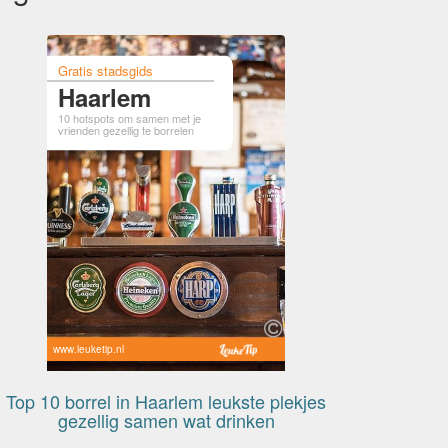
Gratis stadsgids
Haarlem
10 hotspots om samen met je
vrienden gezellig te borrelen
www.leuketip.nl
Top 10 borrel in Haarlem leukste plekjes
gezellig samen wat drinken