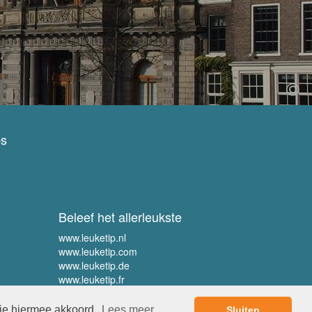
ps
Beleef het allerleukste
www.leuketip.nl
www.leuketip.com
www.leuketip.de
www.leuketip.fr
 je hiermee akkoord.
Lees meer
Sluiten