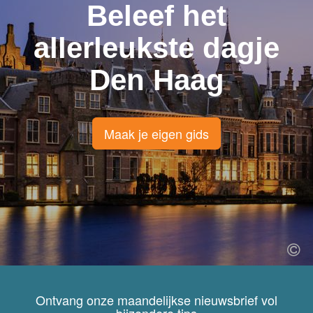
Beleef het
allerleukste dagje
Den Haag
Maak je eigen gids
Ontvang onze maandelijkse nieuwsbrief vol
bijzondere tips