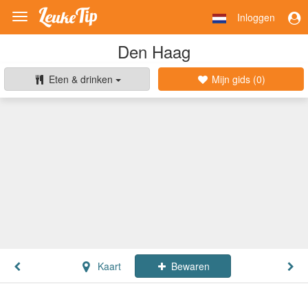
Inloggen
Toggle
navigation
Den Haag
Eten & drinken
Mijn gids (
0
)
Kaart
Bewaren