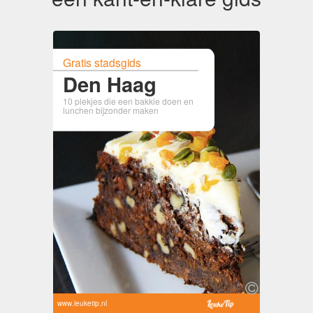
Gratis stadsgids
Den Haag
10 plekjes die een bakkie doen en
lunchen bijzonder maken
www.leuketip.nl