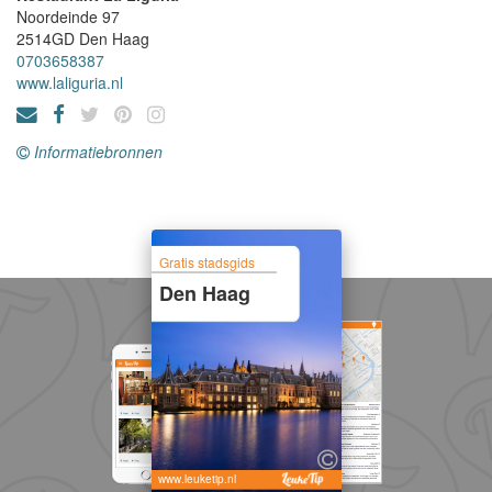
Noordeinde 97
2514GD
Den Haag
0703658387
www.laliguria.nl
Informatiebronnen
Gratis stadsgids
Den Haag
www.leuketip.nl