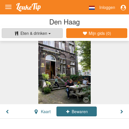
Inloggen
Toggle
navigation
Den Haag
Eten & drinken
Mijn gids (
0
)
Kaart
Bewaren