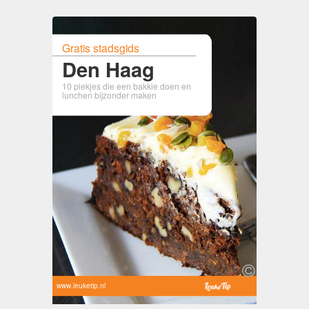
Gratis stadsgids
Den Haag
10 plekjes die een bakkie doen en
lunchen bijzonder maken
www.leuketip.nl