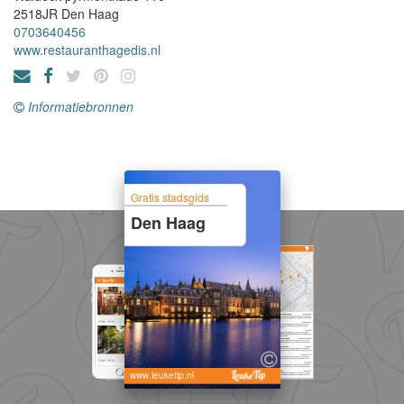
2518JR
Den Haag
0703640456
www.restauranthagedis.nl
Informatiebronnen
Gratis stadsgids
Den Haag
www.leuketip.nl