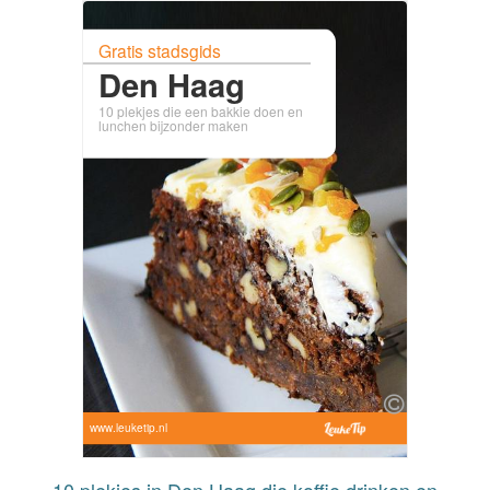
Gratis stadsgids
Den Haag
10 plekjes die een bakkie doen en
lunchen bijzonder maken
www.leuketip.nl