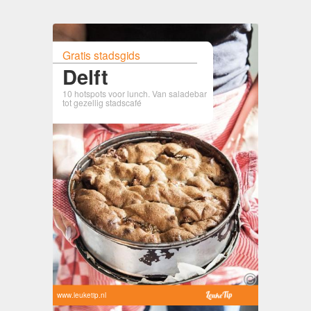
Gratis stadsgids
Delft
10 hotspots voor lunch. Van saladebar
tot gezellig stadscafé
www.leuketip.nl