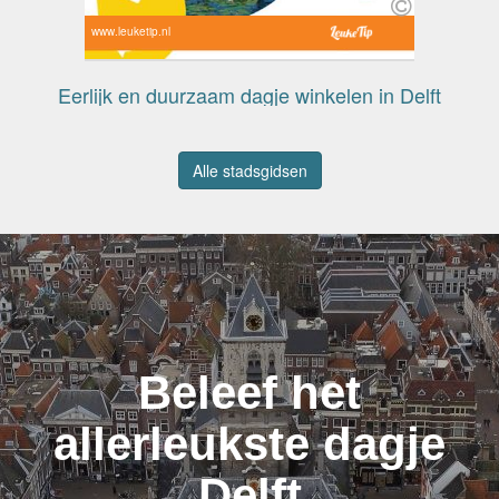
www.leuketip.nl
Eerlijk en duurzaam dagje winkelen in Delft
Alle stadsgidsen
Beleef het
allerleukste dagje
Delft