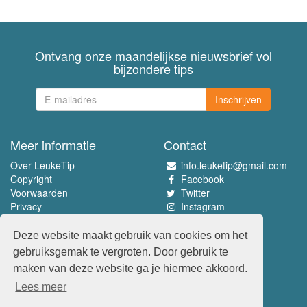
Ontvang onze maandelijkse nieuwsbrief vol
bijzondere tips
Inschrijven
Meer informatie
Contact
Over LeukeTip
info.leuketip@gmail.com
Copyright
Facebook
Voorwaarden
Twitter
Privacy
Instagram
Pinterest
Deze website maakt gebruik van cookies om het
Beleef het allerleukste
gebruiksgemak te vergroten. Door gebruik te
www.leuketip.nl
maken van deze website ga je hiermee akkoord.
www.leuketip.com
Lees meer
www.leuketip.de