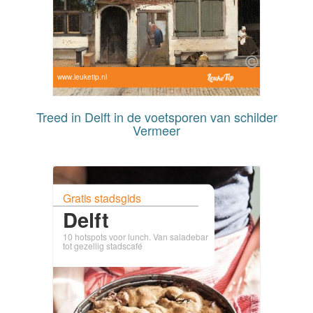
www.leuketip.nl
Treed in Delft in de voetsporen van schilder
Vermeer
Gratis stadsgids
Delft
10 hotspots voor lunch. Van saladebar
tot gezellig stadscafé