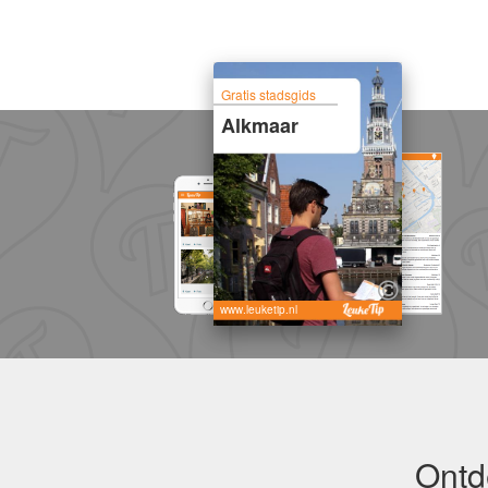
Gratis stadsgids
Alkmaar
www.leuketip.nl
Ontd