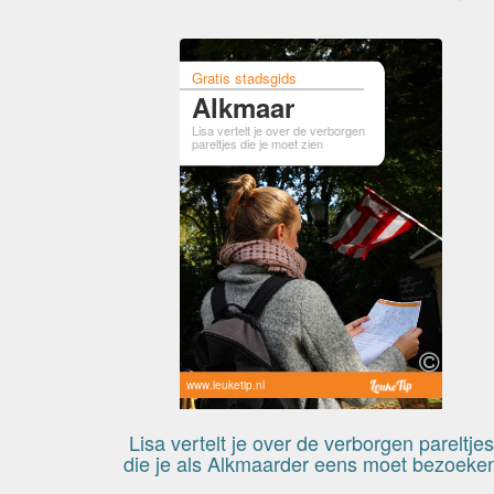
Gratis stadsgids
Alkmaar
Lisa vertelt je over de verborgen
pareltjes die je moet zien
www.leuketip.nl
Lisa vertelt je over de verborgen pareltjes
die je als Alkmaarder eens moet bezoeke