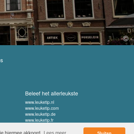
ps
Beleef het allerleukste
www.leuketip.nl
www.leuketip.com
www.leuketip.de
www.leuketip.fr
 je hiermee akkoord.
Lees meer
Sluiten