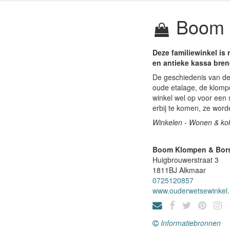
Boom K
Deze familiewinkel i
en antieke kassa breng
De geschiedenis van deze
oude etalage, de klompe
winkel wel op voor een 
erbij te komen, ze wor
Winkelen - Wonen & ko
Boom Klompen & Bors
Huigbrouwerstraat 3
1811BJ
Alkmaar
0725120857
www.ouderwetsewinkel.
Informatiebronnen