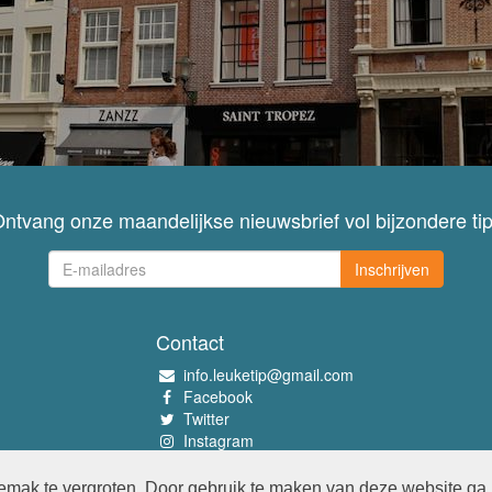
ntvang onze maandelijkse nieuwsbrief vol bijzondere ti
Inschrijven
Contact
info.leuketip@gmail.com
Facebook
Twitter
Instagram
Pinterest
mak te vergroten. Door gebruik te maken van deze website ga