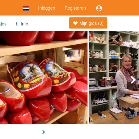
Inloggen
Registeren
Mijn gids (
0
)
kjes
Info