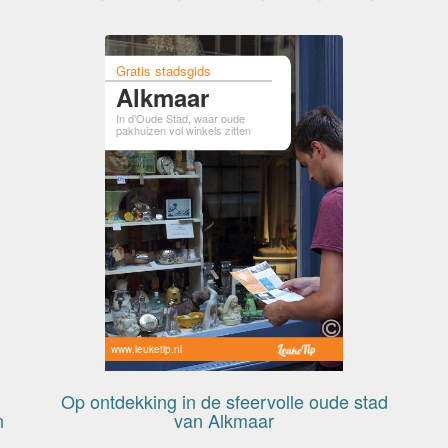
Gratis stadsgids
Alkmaar
In d’Oude Stad, waar oude
pakhuizen vol winkels zitten
www.leuketip.nl
Op ontdekking in de sfeervolle oude stad
n
van Alkmaar