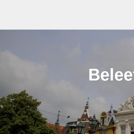
Belee