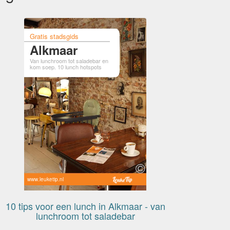
Gratis stadsgids
Alkmaar
Van lunchroom tot saladebar en
kom soep. 10 lunch hotspots
www.leuketip.nl
10 tips voor een lunch in Alkmaar - van
lunchroom tot saladebar