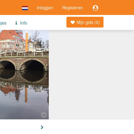
Inloggen
Registeren
Mijn gids (
0
)
kjes
Info