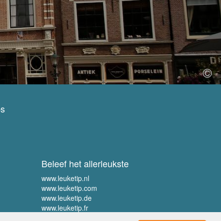
ps
Beleef het allerleukste
www.leuketip.nl
www.leuketip.com
www.leuketip.de
www.leuketip.fr