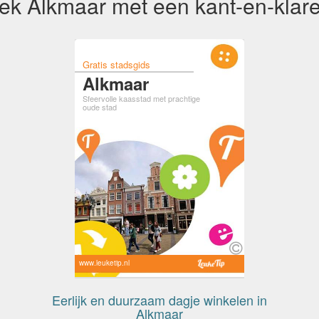
ek Alkmaar met een kant-en-klare
Gratis stadsgids
Alkmaar
Sfeervolle kaasstad met prachtige
oude stad
www.leuketip.nl
Eerlijk en duurzaam dagje winkelen in
Alkmaar