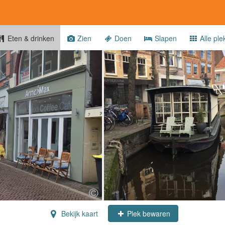
Eten & drinken
Zien
Doen
Slapen
Alle ple
Bekijk kaart
Plek bewaren