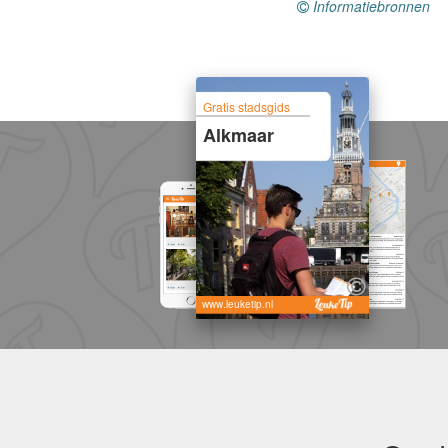
Informatiebronnen
Gratis stadsgids
Alkmaar
www.leuketip.nl