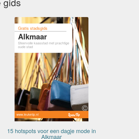
 gids
Gratis stadsgids
Alkmaar
Sfeervolle kaasstad met prachtige
oude stad
www.leuketip.nl
15 hotspots voor een dagje mode in
Alkmaar