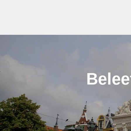
Belee