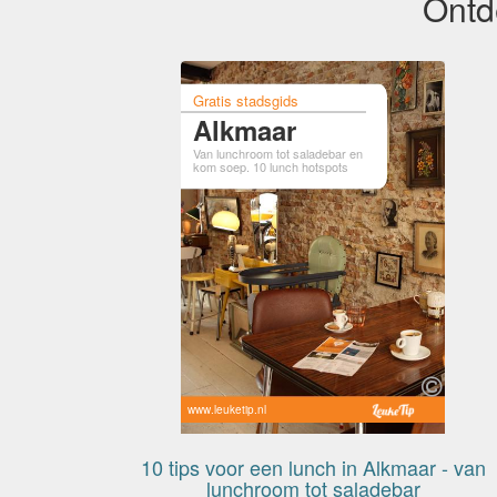
Ontd
Gratis stadsgids
Alkmaar
Van lunchroom tot saladebar en
kom soep. 10 lunch hotspots
www.leuketip.nl
10 tips voor een lunch in Alkmaar - van
lunchroom tot saladebar