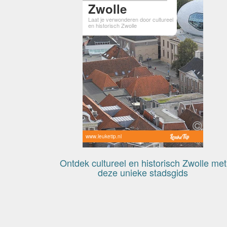
Zwolle
Laat je verwonderen door cultureel
en historisch Zwolle
www.leuketip.nl
Ontdek cultureel en historisch Zwolle met
deze unieke stadsgids