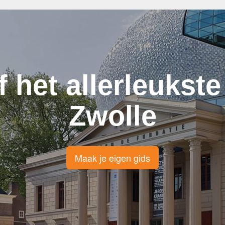
f het allerleukste
Zwolle
Maak je eigen gids