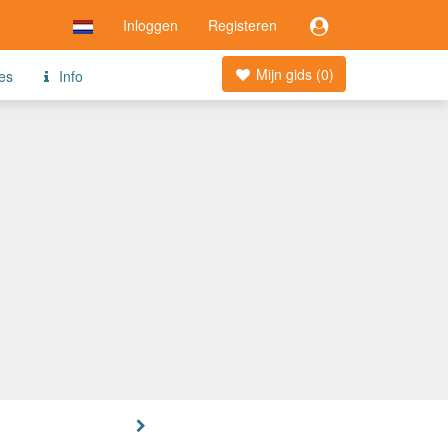
Inloggen
Registeren
Mijn gids (
0
)
jes
Info