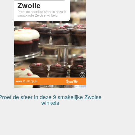
Zwolle
Proef de heerlijke sfeer in deze 9
smaakvolle Zwolse winkels
www.leuketip.nl
Proef de sfeer in deze 9 smakelijke Zwolse
winkels