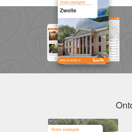
Gratis stadsgids
Zwolle
www.leuketip.nl
Ont
Gratis stadsgids