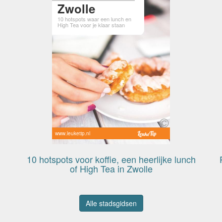
Zwolle
10 hotspots waar een lunch en
High Tea voor je klaar staan
www.leuketip.nl
10 hotspots voor koffie, een heerlijke lunch
of High Tea in Zwolle
Alle stadsgidsen