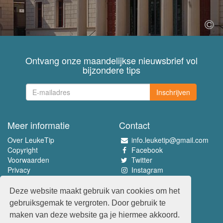
Ontvang onze maandelijkse nieuwsbrief vol
bijzondere tips
Inschrijven
Meer informatie
Contact
Over LeukeTip
info.leuketip@gmail.com
Copyright
Facebook
Voorwaarden
Twitter
Privacy
Instagram
Pinterest
Deze website maakt gebruik van cookies om het
Beleef het allerleukste
gebruiksgemak te vergroten. Door gebruik te
www.leuketip.nl
maken van deze website ga je hiermee akkoord.