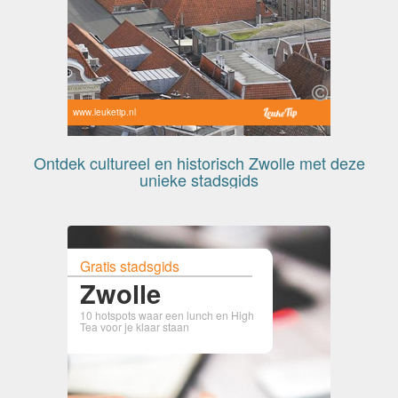
www.leuketip.nl
Ontdek cultureel en historisch Zwolle met deze
unieke stadsgids
Gratis stadsgids
Zwolle
10 hotspots waar een lunch en High
Tea voor je klaar staan