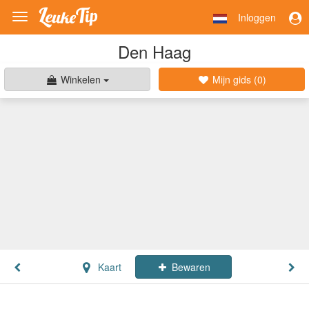
Inloggen
Toggle
navigation
Den Haag
Winkelen
Mijn gids (
0
)
Kaart
Bewaren