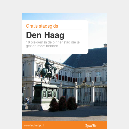
Gratis stadsgids
Den Haag
10 plekken in de binnenstad die je
gezien moet hebben
www.leuketip.nl