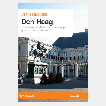
Gratis stadsgids
Den Haag
10 plekken in de binnenstad die je
gezien moet hebben
www.leuketip.nl