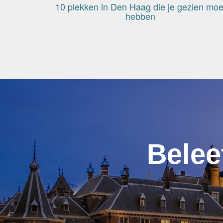
10 plekken in Den Haag die je gezien moe
hebben
Belee