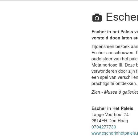
Escher
Escher in het Paleis 
versteld doen laten st
Tijdens een bezoek aan 
Escher aanschouwen. De
oude sfeer van het pale
Metamorfose III. Deze b
verwonderen door zijn f
een spel van verschille
prachtigs te ontdekken.
Zien - Musea & gallerie
Escher in Het Paleis
Lange Voorhout 74
2514EH
Den Haag
0704277730
www.escherinhetpaleis.