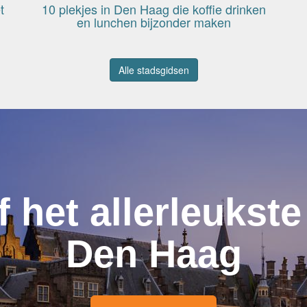
t
10 plekjes in Den Haag die koffie drinken
en lunchen bijzonder maken
Alle stadsgidsen
f het allerleukste
Den Haag