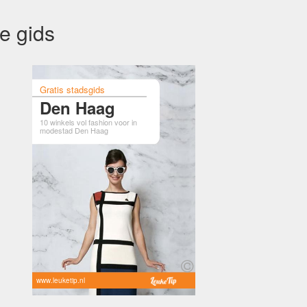
e gids
Gratis stadsgids
Den Haag
10 winkels vol fashion voor in
modestad Den Haag
www.leuketip.nl