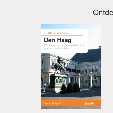
Ontde
Gratis stadsgids
Den Haag
10 plekken in de binnenstad die je
gezien moet hebben
www.leuketip.nl