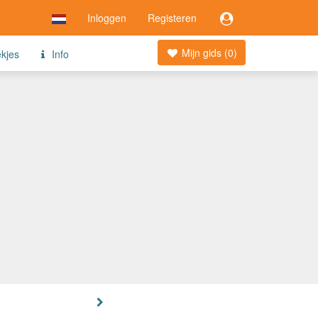
Inloggen
Registeren
Mijn gids (
0
)
ekjes
Info