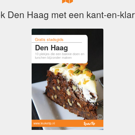
k Den Haag met een kant-en-klar
Gratis stadsgids
Den Haag
10 plekjes die een bakkie doen en
lunchen bijzonder maken
www.leuketip.nl