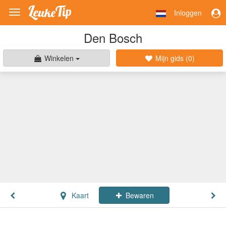
Inloggen
Toggle
navigation
Den Bosch
Winkelen
Mijn gids (
0
)
Kaart
Bewaren