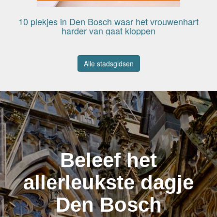
10 plekjes in Den Bosch waar het vrouwenhart
harder van gaat kloppen
Alle stadsgidsen
Beleef het
allerleukste dagje
Den Bosch