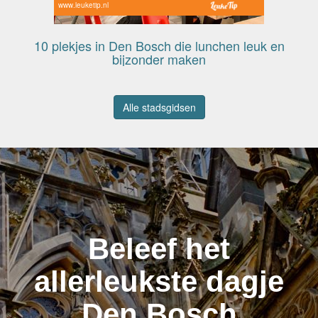
www.leuketip.nl
10 plekjes in Den Bosch die lunchen leuk en
bijzonder maken
Alle stadsgidsen
Beleef het
allerleukste dagje
Den Bosch