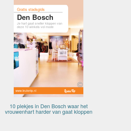
Gratis stadsgids
Den Bosch
Je hart gaat sneller kloppen van
deze 10 winkels vol mode
www.leuketip.nl
10 plekjes in Den Bosch waar het
vrouwenhart harder van gaat kloppen