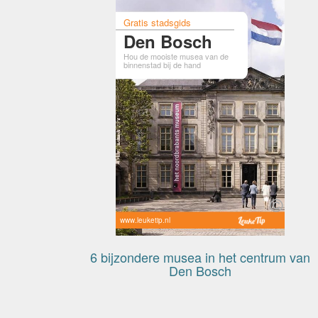
Gratis stadsgids
Den Bosch
Hou de mooiste musea van de
binnenstad bij de hand
www.leuketip.nl
6 bijzondere musea in het centrum van
Den Bosch