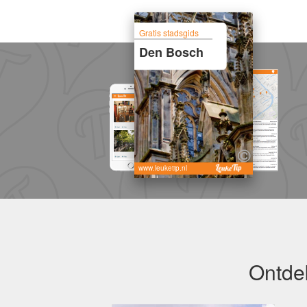
Gratis stadsgids
Den Bosch
www.leuketip.nl
Ontde