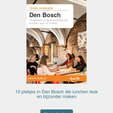
Gratis stadsgids
Den Bosch
10 plekken in de binnenstad die
lunchen leuk en maken
www.leuketip.nl
10 plekjes in Den Bosch die lunchen leuk
en bijzonder maken