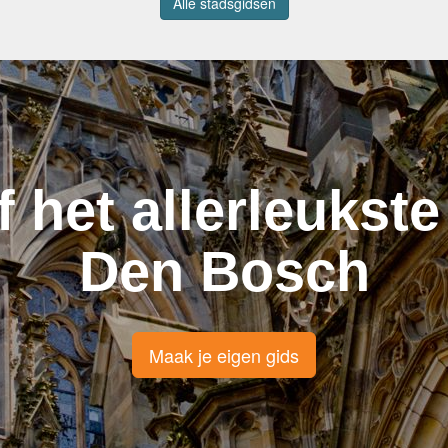
Alle stadsgidsen
f het allerleukste
Den Bosch
Maak je eigen gids