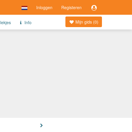
Inloggen
Registeren
Mijn gids (
0
)
lekjes
Info