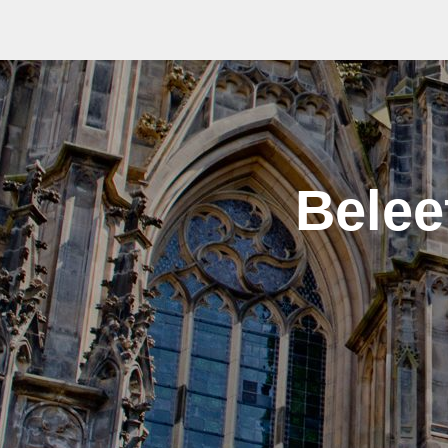
Belee