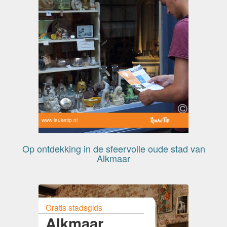
www.leuketip.nl
Op ontdekking in de sfeervolle oude stad van
Alkmaar
Gratis stadsgids
Alkmaar