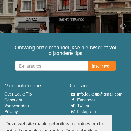
Ontvang onze maandelijkse nieuwsbrief vol
bijzondere tips
Inschrijven
Meer informatie
Contact
Over LeukeTip
info.leuketip@gmail.com
Copyright
Facebook
Voorwaarden
Twitter
Privacy
Instagram
Pinterest
Deze website maakt gebruik van cookies om het
Beleef het allerleukste
gebruiksgemak te vergroten. Door gebruik te