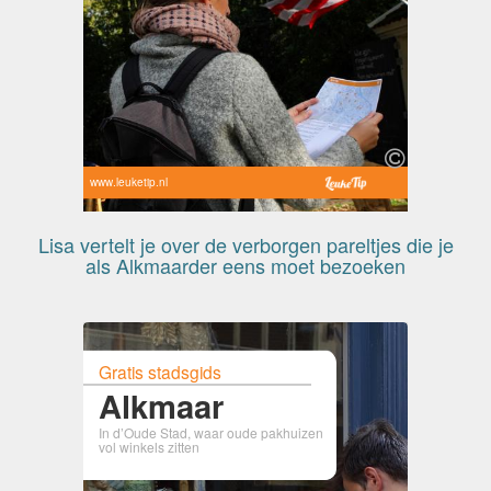
www.leuketip.nl
Lisa vertelt je over de verborgen pareltjes die je
als Alkmaarder eens moet bezoeken
Gratis stadsgids
Alkmaar
In d’Oude Stad, waar oude pakhuizen
vol winkels zitten