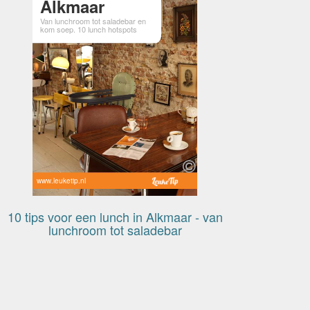
Alkmaar
Van lunchroom tot saladebar en
kom soep. 10 lunch hotspots
www.leuketip.nl
10 tips voor een lunch in Alkmaar - van
lunchroom tot saladebar