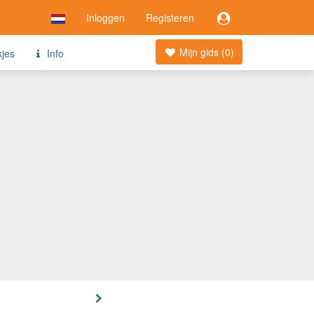
Inloggen
Registeren
Mijn gids (
0
)
kjes
Info