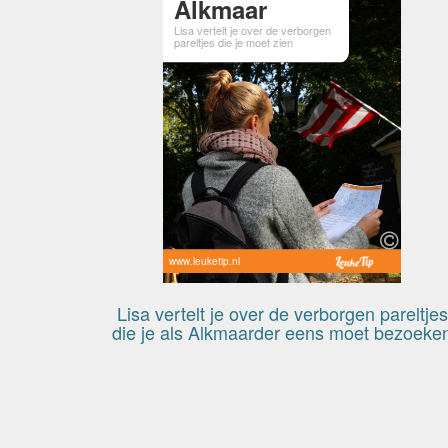
Alkmaar
Lisa vertelt je over de verborgen
pareltjes die je moet zien
www.leuketip.nl
Lisa vertelt je over de verborgen pareltjes
die je als Alkmaarder eens moet bezoeke