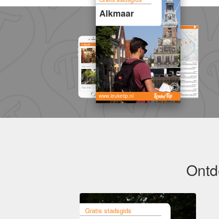
Alkmaar
www.leuketip.nl
Ontd
Gratis stadsgids