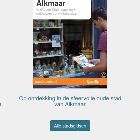
Alkmaar
In d’Oude Stad, waar oude
pakhuizen vol winkels zitten
www.leuketip.nl
Op ontdekking in de sfeervolle oude stad
n
van Alkmaar
Alle stadsgidsen