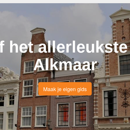
f het allerleukste
Alkmaar
Maak je eigen gids