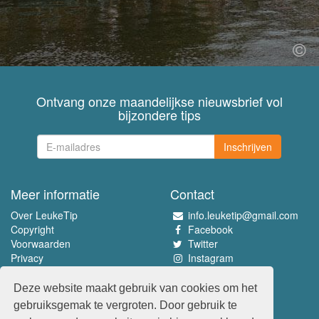
Ontvang onze maandelijkse nieuwsbrief vol
bijzondere tips
Inschrijven
Meer informatie
Contact
Over LeukeTip
info.leuketip@gmail.com
Copyright
Facebook
Voorwaarden
Twitter
Privacy
Instagram
Pinterest
Deze website maakt gebruik van cookies om het
Beleef het allerleukste
gebruiksgemak te vergroten. Door gebruik te