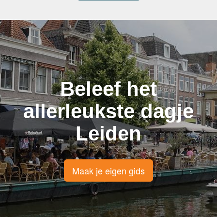
Beleef het
allerleukste dagje
Leiden
Maak je eigen gids