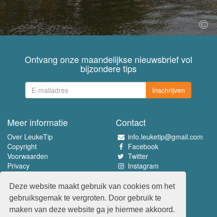
Ontvang onze maandelijkse nieuwsbrief vol
bijzondere tips
Inschrijven
Meer informatie
Contact
Over LeukeTip
info.leuketip@gmail.com
Copyright
Facebook
Voorwaarden
Twitter
Privacy
Instagram
Pinterest
Deze website maakt gebruik van cookies om het
Beleef het allerleukste
gebruiksgemak te vergroten. Door gebruik te
www.leuketip.nl
maken van deze website ga je hiermee akkoord.