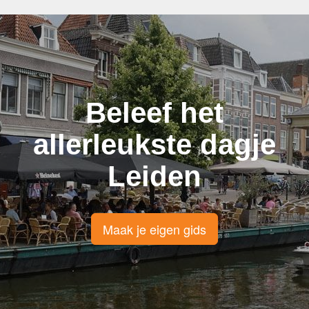
Beleef het
allerleukste dagje
Leiden
Maak je eigen gids