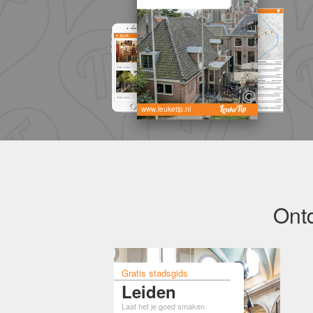
www.leuketip.nl
Ontd
Gratis stadsgids
Leiden
Laat het je goed smaken