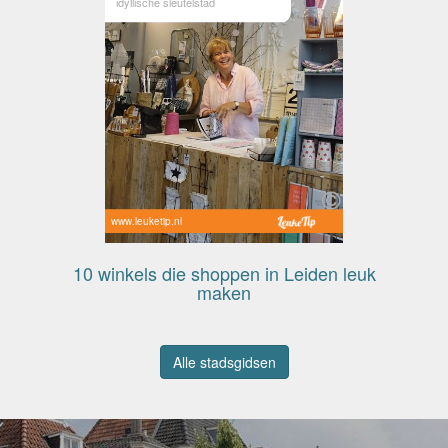
idyllische sleutelstad
www.leuketip.nl
10 winkels die shoppen in Leiden leuk
maken
Alle stadsgidsen