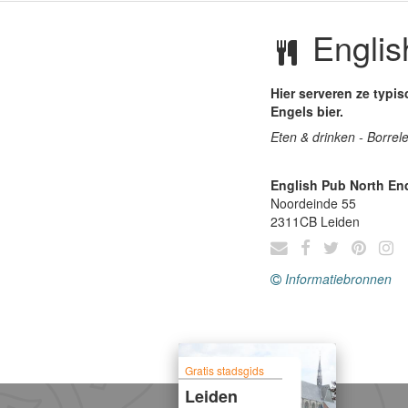
Englis
Hier serveren ze typis
Engels bier.
Eten & drinken - Borrel
English Pub North En
Noordeinde 55
2311CB
Leiden
Informatiebronnen
Gratis stadsgids
Leiden