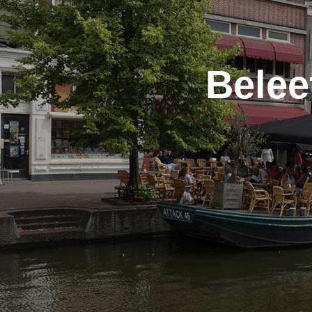
Belee