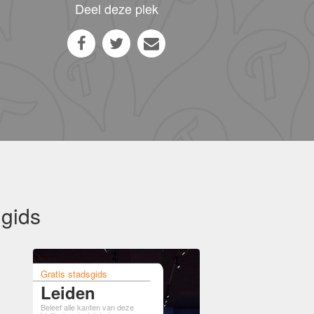
Deel deze plek
 gids
Gratis stadsgids
Leiden
Beleef alle kanten van deze