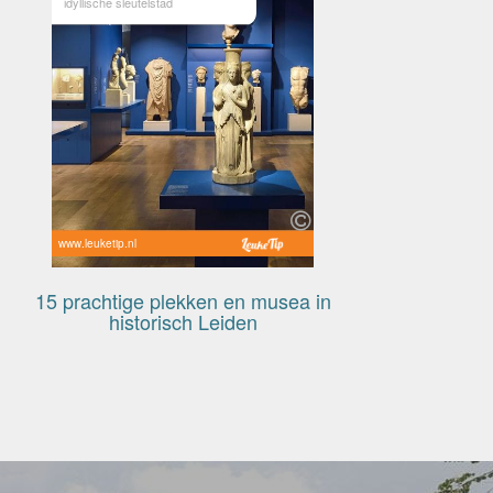
idyllische sleutelstad
www.leuketip.nl
15 prachtige plekken en musea in
historisch Leiden