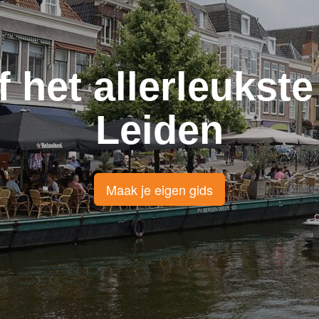
f het allerleukste
Leiden
Maak je eigen gids