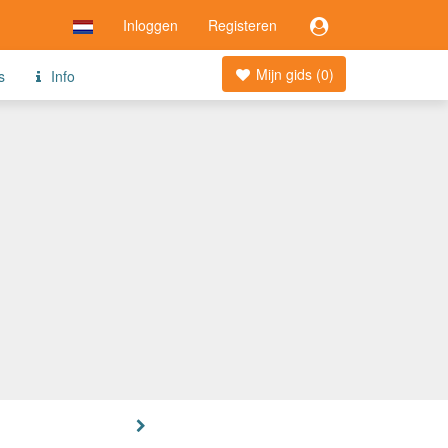
Inloggen
Registeren
Mijn gids (
0
)
s
Info