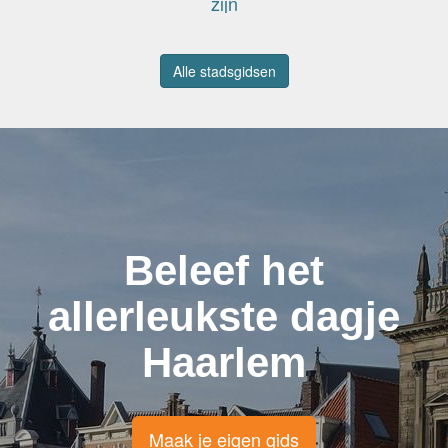
zijn
Alle stadsgidsen
Beleef het
allerleukste dagje
Haarlem
Maak je eigen gids