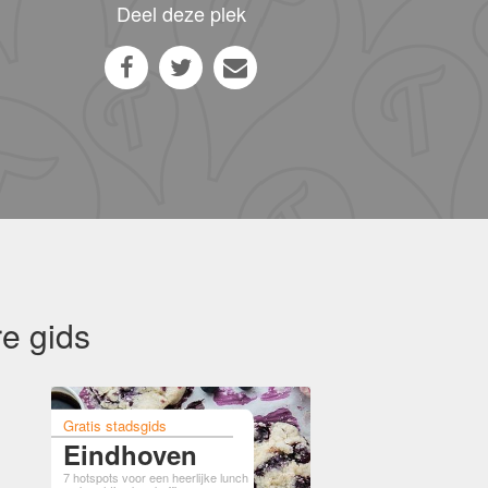
Deel deze plek
e gids
Gratis stadsgids
Eindhoven
7 hotspots voor een heerlijke lunch