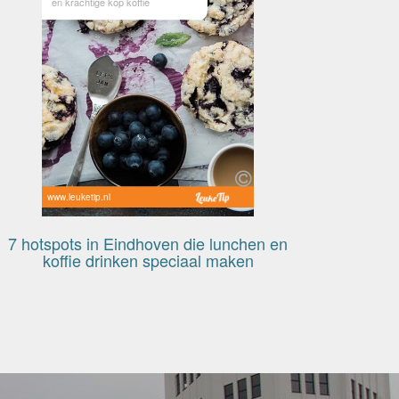
en krachtige kop koffie
www.leuketip.nl
7 hotspots in Eindhoven die lunchen en
koffie drinken speciaal maken