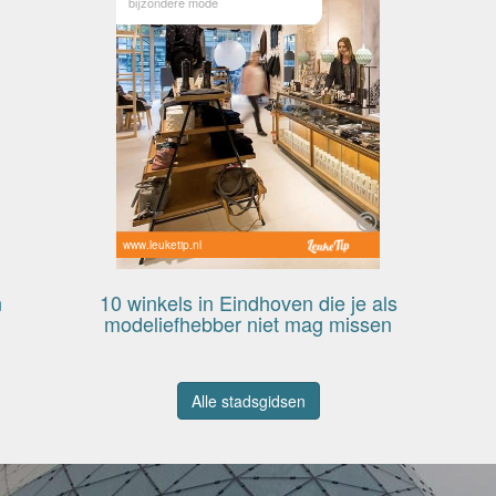
bijzondere mode
www.leuketip.nl
n
10 winkels in Eindhoven die je als
modeliefhebber niet mag missen
Alle stadsgidsen