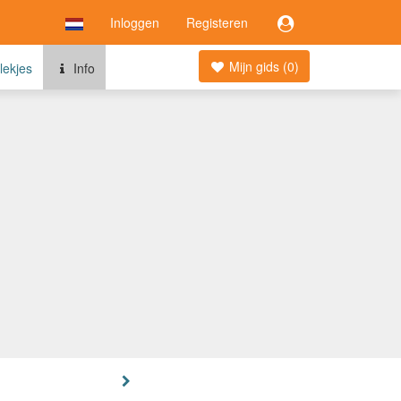
Inloggen
Registeren
Mijn gids (
0
)
lekjes
Info