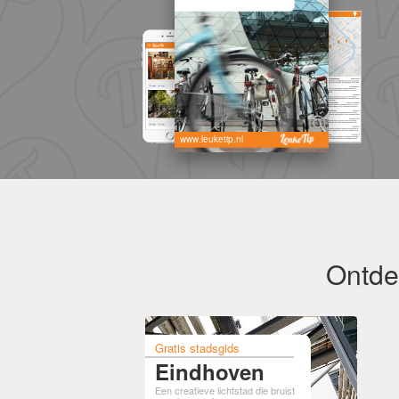
www.leuketip.nl
Ontde
Gratis stadsgids
Eindhoven
Een creatieve lichtstad die bruist