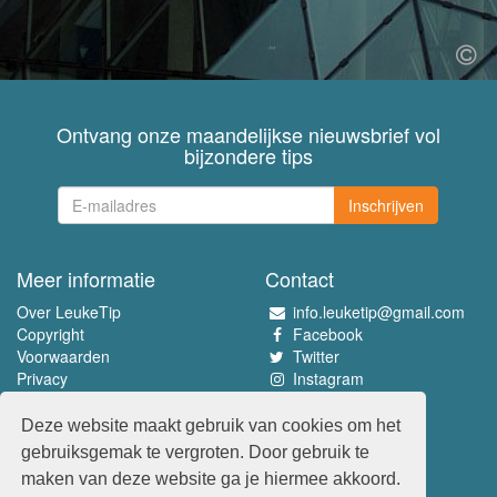
Ontvang onze maandelijkse nieuwsbrief vol
bijzondere tips
Inschrijven
Meer informatie
Contact
Over LeukeTip
info.leuketip@gmail.com
Copyright
Facebook
Voorwaarden
Twitter
Privacy
Instagram
Pinterest
Deze website maakt gebruik van cookies om het
Beleef het allerleukste
gebruiksgemak te vergroten. Door gebruik te
www.leuketip.nl
maken van deze website ga je hiermee akkoord.