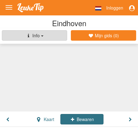
Inloggen
Toggle
navigation
Eindhoven
Info
Mijn gids (
0
)
Kaart
Bewaren