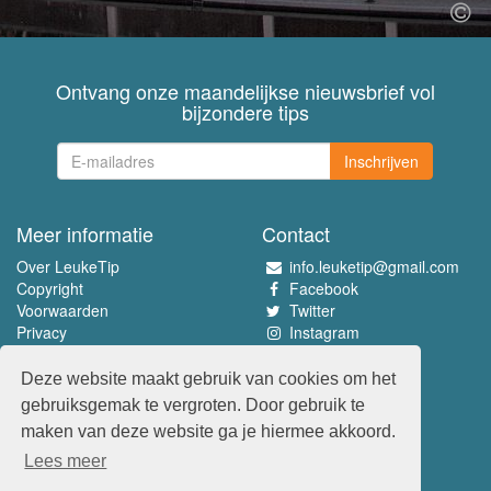
Ontvang onze maandelijkse nieuwsbrief vol
bijzondere tips
Inschrijven
Meer informatie
Contact
Over LeukeTip
info.leuketip@gmail.com
Copyright
Facebook
Voorwaarden
Twitter
Privacy
Instagram
Pinterest
Deze website maakt gebruik van cookies om het
Beleef het allerleukste
gebruiksgemak te vergroten. Door gebruik te
www.leuketip.nl
maken van deze website ga je hiermee akkoord.
www.leuketip.com
Lees meer
www.leuketip.de