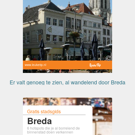
www.leuketip.nl
Er valt genoeg te zien, al wandelend door Breda
Gratis stadsgids
Breda
6 hotspots die je al borrelend de
binnenstad doen verkennen