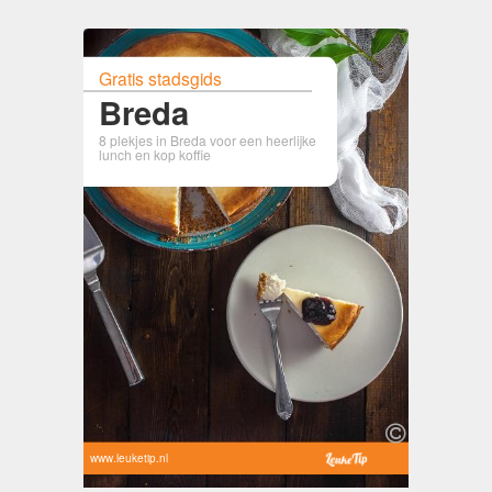
Gratis stadsgids
Breda
8 plekjes in Breda voor een heerlijke
lunch en kop koffie
www.leuketip.nl