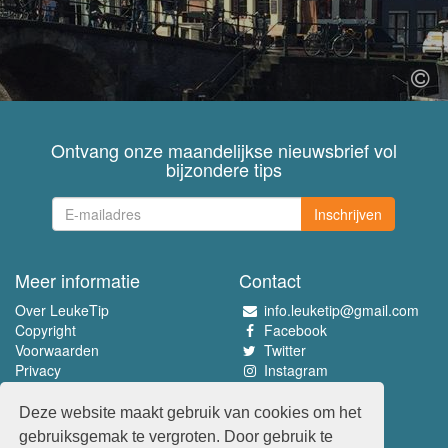
Ontvang onze maandelijkse nieuwsbrief vol
bijzondere tips
Inschrijven
Meer informatie
Contact
Over LeukeTip
info.leuketip@gmail.com
Copyright
Facebook
Voorwaarden
Twitter
Privacy
Instagram
Pinterest
Deze website maakt gebruik van cookies om het
Beleef het allerleukste
gebruiksgemak te vergroten. Door gebruik te