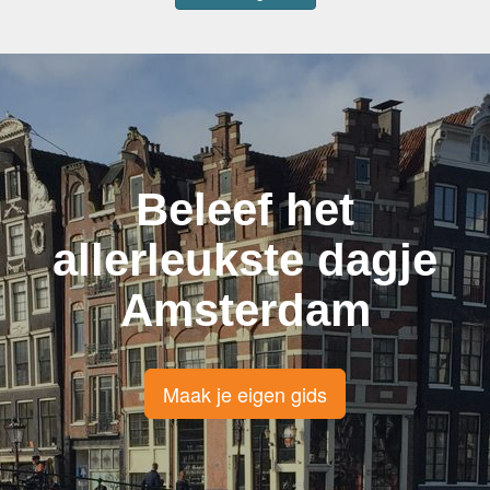
Beleef het
allerleukste dagje
Amsterdam
Maak je eigen gids