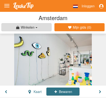
Inloggen
Toggle
navigation
Amsterdam
Winkelen
Mijn gids (
0
)
Kaart
Bewaren