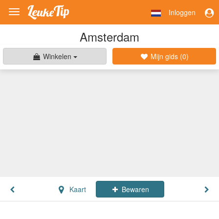
Inloggen
Toggle
navigation
Amsterdam
Winkelen
Mijn gids (
0
)
Kaart
Bewaren