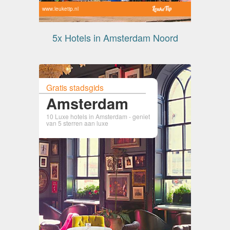
www.leuketip.nl
5x Hotels in Amsterdam Noord
Gratis stadsgids
Amsterdam
10 Luxe hotels in Amsterdam - geniet
van 5 sterren aan luxe