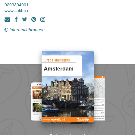
0203304001
www.sukha.nl
Informatiebronnen
Gratis stadsgids
Amsterdam
www.leuketip.nl