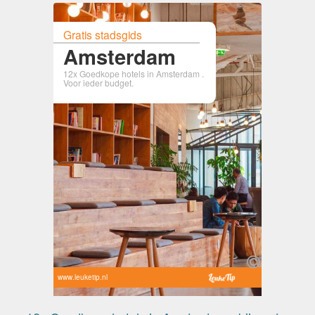
Gratis stadsgids
Amsterdam
12x Goedkope hotels in Amsterdam .
Voor ieder budget.
www.leuketip.nl