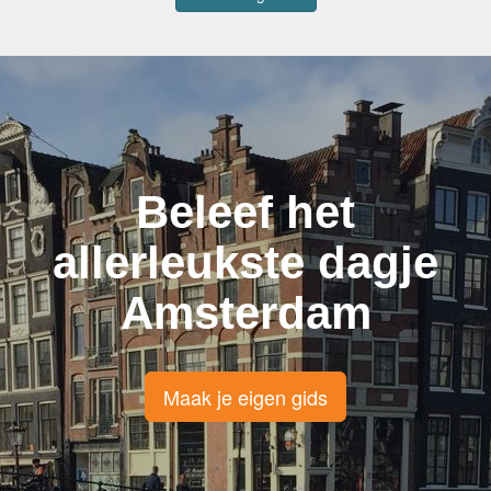
Beleef het
allerleukste dagje
Amsterdam
Maak je eigen gids