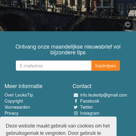
Ontvang onze maandelijkse nieuwsbrief vol
bijzondere tips
Inschrijven
Meer informatie
Contact
Over LeukeTip
info.leuketip@gmail.com
Copyright
Facebook
Voorwaarden
Twitter
Privacy
Instagram
Pinterest
Deze website maakt gebruik van cookies om het
Beleef het allerleukste
gebruiksgemak te vergroten. Door gebruik te