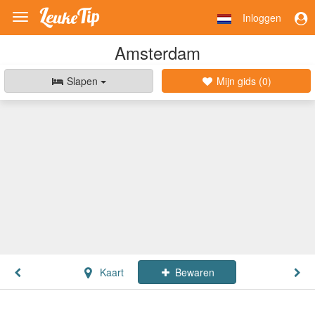
Inloggen
Toggle
navigation
Amsterdam
Slapen
Mijn gids (
0
)
Kaart
Bewaren