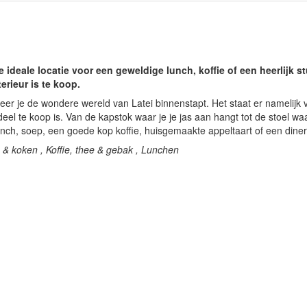
 ideale locatie voor een geweldige lunch, koffie of een heerlijk s
terieur is te koop.
neer je de wondere wereld van Latei binnenstapt. Het staat er namelijk v
el te koop is. Van de kapstok waar je je jas aan hangt tot de stoel waar
unch, soep, een goede kop koffie, huisgemaakte appeltaart of een diner
& koken , Koffie, thee & gebak , Lunchen