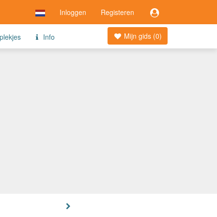
Inloggen
Registeren
Mijn gids (
0
)
plekjes
Info