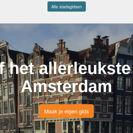
Alle stadsgidsen
f het allerleukste
Amsterdam
Maak je eigen gids