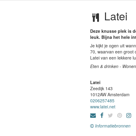
Latei
Deze knusse plek is de
leuk. Bijna het hele in
Je kijkt je ogen uit wan
70, waarvan een groot de
Latei van een lekkere l
Eten & drinken - Wonen 
Latei
Zeedijk 143
1012AW
Amsterdam
0206257485
www.latei.net
Informatiebronnen