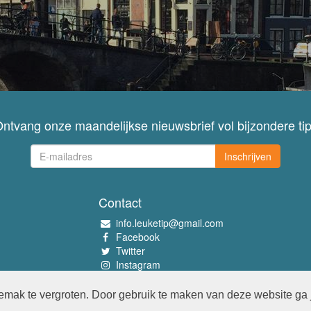
ntvang onze maandelijkse nieuwsbrief vol bijzondere ti
Inschrijven
Contact
info.leuketip@gmail.com
Facebook
Twitter
Instagram
Pinterest
mak te vergroten. Door gebruik te maken van deze website ga