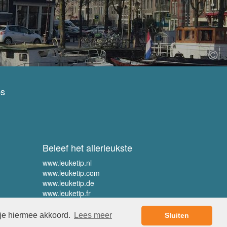
ps
Beleef het allerleukste
www.leuketip.nl
www.leuketip.com
www.leuketip.de
www.leuketip.fr
 je hiermee akkoord.
Lees meer
Sluiten