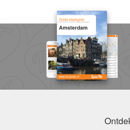
Gratis stadsgids
Amsterdam
www.leuketip.nl
Ontdek