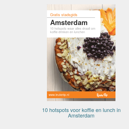
Gratis stadsgids
Amsterdam
10 hotspots waar alles draait om
koffie drinken en lunchen
www.leuketip.nl
10 hotspots voor koffie en lunch in
Amsterdam