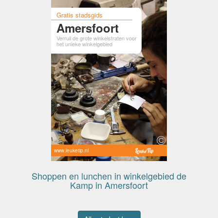
Gratis stadsgids
Amersfoort
Verruil de grote winkelstraten voor
het unieke winkelgebied
www.leuketip.nl
Shoppen en lunchen in winkelgebied de
Kamp in Amersfoort