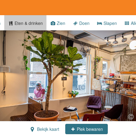
n
Eten & drinken
Zien
Doen
Slapen
All
Bekijk kaart
Plek bewaren