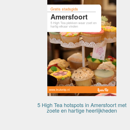
Gratis stadsgids
Amersfoort
5 High Tea plekken waar zoet en
hartig elkaar vinden
www.leuketip.nl
5 High Tea hotspots in Amersfoort met
zoete en hartige heerlijkheden