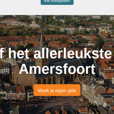
Alle stadsgidsen
f het allerleukste
Amersfoort
Maak je eigen gids