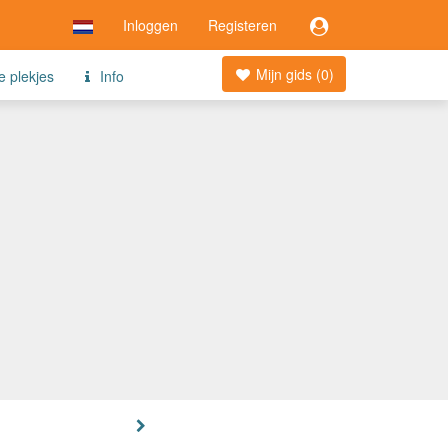
Inloggen
Registeren
Mijn gids (
0
)
e plekjes
Info