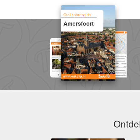
Gratis stadsgids
Amersfoort
www.leuketip.nl
Ontdek