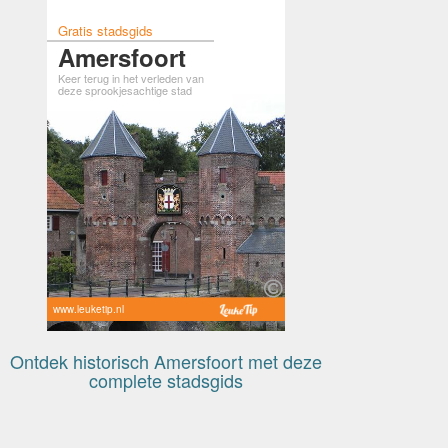
Gratis stadsgids
Amersfoort
Keer terug in het verleden van
deze sprookjesachtige stad
www.leuketip.nl
Ontdek historisch Amersfoort met deze
complete stadsgids