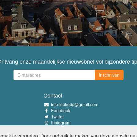
ntvang onze maandelijkse nieuwsbrief vol bijzondere ti
Inschrijven
Contact
info.leuketip@gmail.com
Facebook
Twitter
Instagram
Pinterest
mak te vergroten. Door gebruik te maken van deze website ga