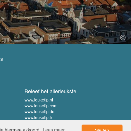
ps
Beleef het allerleukste
www.leuketip.nl
www.leuketip.com
www.leuketip.de
www.leuketip.fr
 je hiermee akkoord.
Lees meer
Sluiten