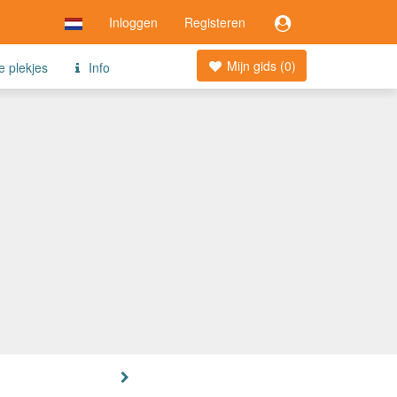
Inloggen
Registeren
Mijn gids (
0
)
e plekjes
Info