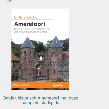
Gratis stadsgids
Amersfoort
Keer terug in het verleden van
deze sprookjesachtige stad
www.leuketip.nl
Ontdek historisch Amersfoort met deze
complete stadsgids