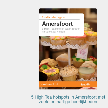
Gratis stadsgids
Amersfoort
5 High Tea plekken waar zoet en
hartig elkaar vinden
www.leuketip.nl
5 High Tea hotspots in Amersfoort met
zoete en hartige heerlijkheden