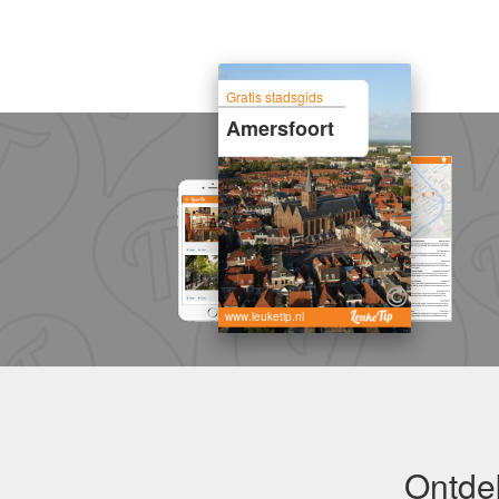
Gratis stadsgids
Amersfoort
www.leuketip.nl
Ontdek