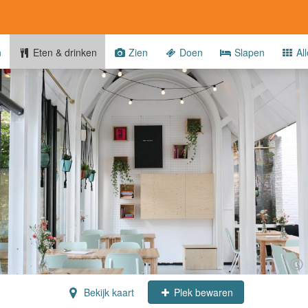
n
Eten & drinken
Zien
Doen
Slapen
All
Bekijk kaart
Plek bewaren