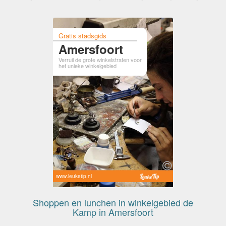
Gratis stadsgids
Amersfoort
Verruil de grote winkelstraten voor
het unieke winkelgebied
www.leuketip.nl
Shoppen en lunchen in winkelgebied de
Kamp in Amersfoort