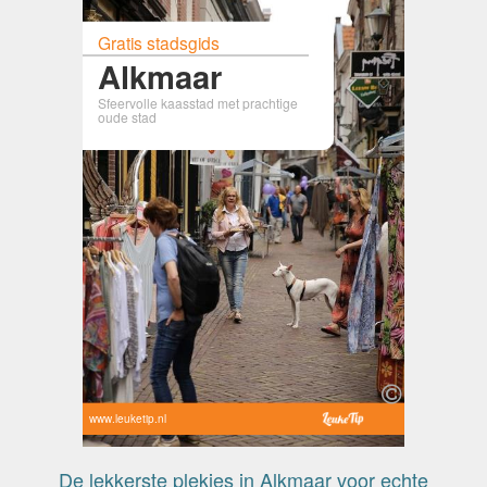
Gratis stadsgids
Alkmaar
Sfeervolle kaasstad met prachtige
oude stad
www.leuketip.nl
De lekkerste plekjes in Alkmaar voor echte