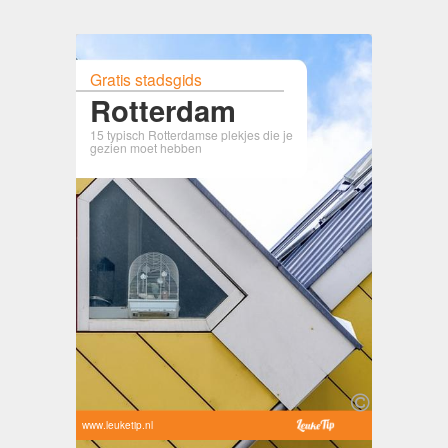
Gratis stadsgids
Rotterdam
15 typisch Rotterdamse plekjes die je
gezien moet hebben
www.leuketip.nl