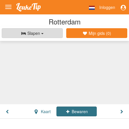
Inloggen
Toggle
navigation
Rotterdam
Slapen
Mijn gids (
0
)
Kaart
Bewaren