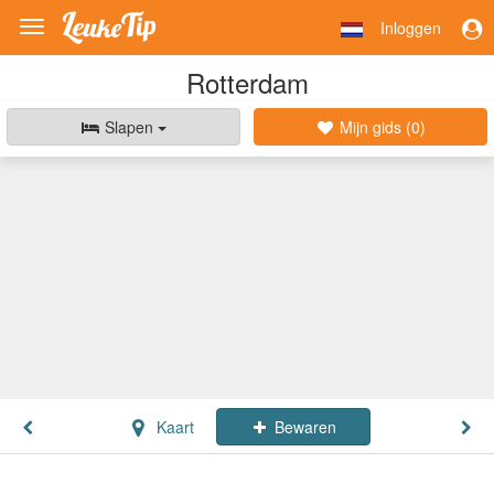
Inloggen
Toggle
navigation
Rotterdam
Slapen
Mijn gids (
0
)
Kaart
Bewaren