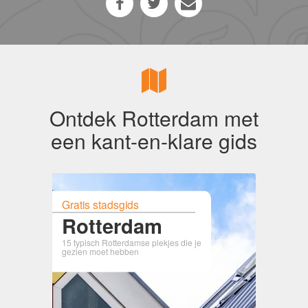
Ontdek Rotterdam met
een kant-en-klare gids
Gratis stadsgids
Rotterdam
15 typisch Rotterdamse plekjes die je
gezien moet hebben