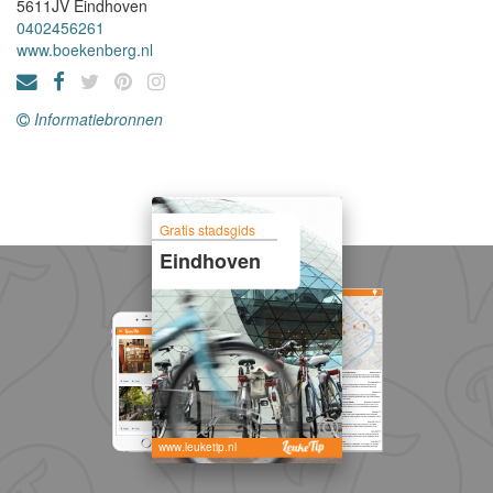
5611JV
Eindhoven
0402456261
www.boekenberg.nl
Informatiebronnen
Gratis stadsgids
Eindhoven
www.leuketip.nl