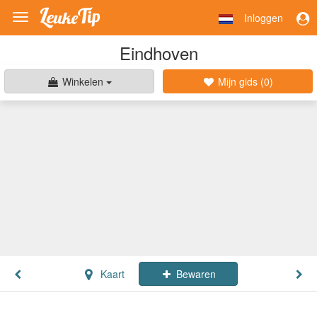
Inloggen
Toggle
navigation
Eindhoven
Winkelen
Mijn gids (
0
)
Kaart
Bewaren