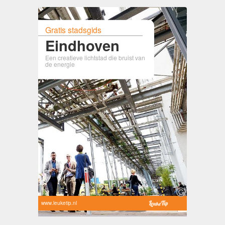
Gratis stadsgids
Eindhoven
Een creatieve lichtstad die bruist van
de energie
www.leuketip.nl