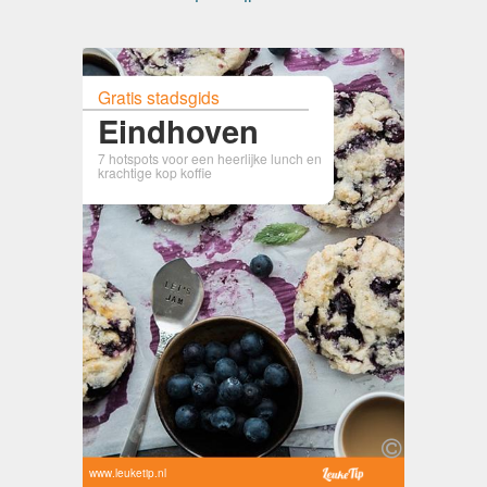
Gratis stadsgids
Eindhoven
7 hotspots voor een heerlijke lunch en
krachtige kop koffie
www.leuketip.nl