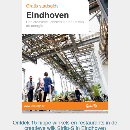
Gratis stadsgids
Eindhoven
Een creatieve lichtstad die bruist van
de energie
www.leuketip.nl
Ontdek 15 hippe winkels en restaurants in de
creatieve wijk Strijp-S in Eindhoven