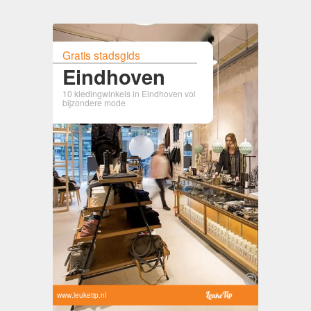
Gratis stadsgids
Eindhoven
10 kledingwinkels in Eindhoven vol
bijzondere mode
www.leuketip.nl