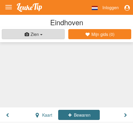
Inloggen
Toggle
navigation
Eindhoven
Zien
Mijn gids (
0
)
Kaart
Bewaren